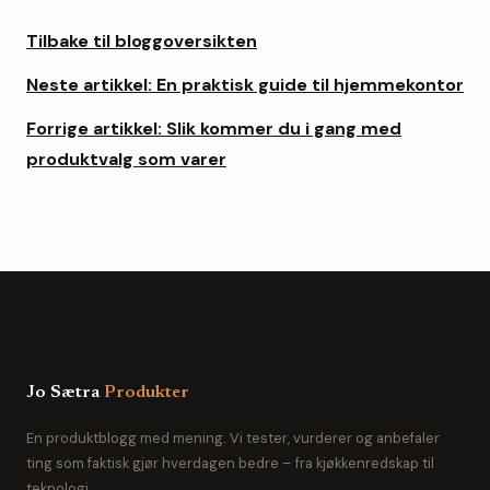
Tilbake til bloggoversikten
Neste artikkel: En praktisk guide til hjemmekontor
Forrige artikkel: Slik kommer du i gang med
produktvalg som varer
Jo Sætra
Produkter
En produktblogg med mening. Vi tester, vurderer og anbefaler
ting som faktisk gjør hverdagen bedre – fra kjøkkenredskap til
teknologi.