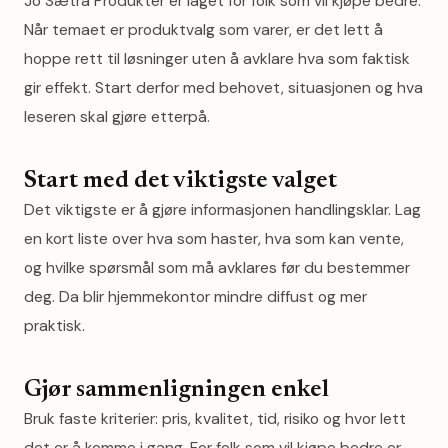
Jo Sætra Produkter er laget for folk som vil kjøpe bedre.
Når temaet er produktvalg som varer, er det lett å
hoppe rett til løsninger uten å avklare hva som faktisk
gir effekt. Start derfor med behovet, situasjonen og hva
leseren skal gjøre etterpå.
Start med det viktigste valget
Det viktigste er å gjøre informasjonen handlingsklar. Lag
en kort liste over hva som haster, hva som kan vente,
og hvilke spørsmål som må avklares før du bestemmer
deg. Da blir hjemmekontor mindre diffust og mer
praktisk.
Gjør sammenligningen enkel
Bruk faste kriterier: pris, kvalitet, tid, risiko og hvor lett
det er å komme i gang. For folk som vil kjøpe bedre er